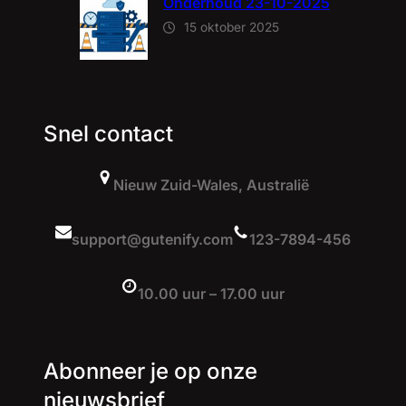
Onderhoud 23-10-2025
15 oktober 2025
Snel contact
Nieuw Zuid-Wales, Australië
support@gutenify.com
123-7894-456
10.00 uur – 17.00 uur
Abonneer je op onze
nieuwsbrief